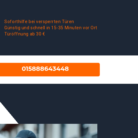
Soforthilfe bei versperrten Türen
Günstig und schnell in 15-35 Minuten vor Ort
Türöffnung ab 30 €