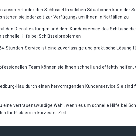
n aussperrt oder den Schlüssel In solchen Situationen kann der S
Lösung bieten. Dank ihres 24-Stunden-Services stehen sie jederzeit zur Verfügung٫ um Ihnen in Notfällen zu
 mit den Dienstleistungen und dem Kundenservice des Schlüsseld
 schnelle Hilfe bei Schlüsselproblemen
-Stunden-Service ist eine zuverlässige und praktische Lösung für
rofessionellen Team können sie Ihnen schnell und effektiv helfen,
Bedburg-Hau durch einen hervorragenden Kundenservice Sie sind fr
 eine vertrauenswürdige Wahl, wenn es um schnelle Hilfe bei Schl
en Ihr Problem in kürzester Zeit